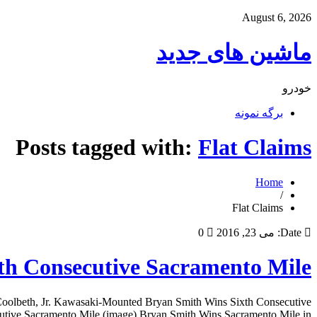
August 6, 2026
ماشین های جدید
خودرو
برگه نمونه
Posts tagged with:
Flat Claims
Home
/
Flat Claims
Date:
می 23, 2016
0
xth Consecutive Sacramento Mile
Coolbeth, Jr. Kawasaki-Mounted Bryan Smith Wins Sixth Consecutive
cutive Sacramento Mile (image) Bryan Smith Wins Sacramento Mile in