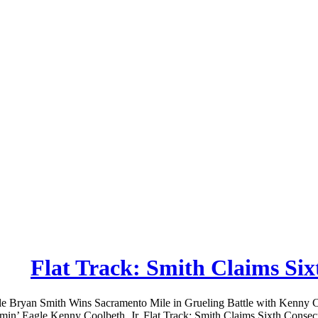
Flat Track: Smith Claims Si
ile Bryan Smith Wins Sacramento Mile in Grueling Battle with Kenny 
min’ Eagle Kenny Coolbeth, Jr. Flat Track: Smith Claims Sixth Conse