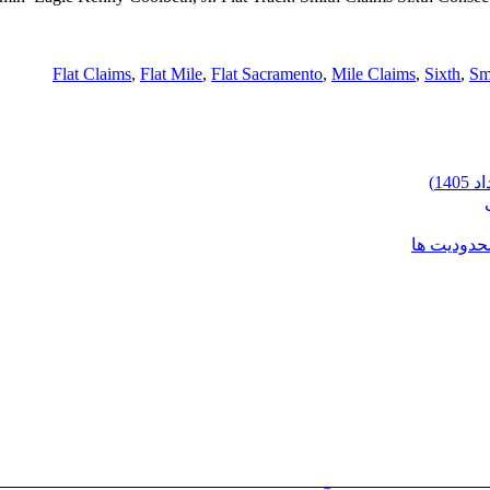
Flat Claims
,
Flat Mile
,
Flat Sacramento
,
Mile Claims
,
Sixth
,
Sm
محدودیت ها