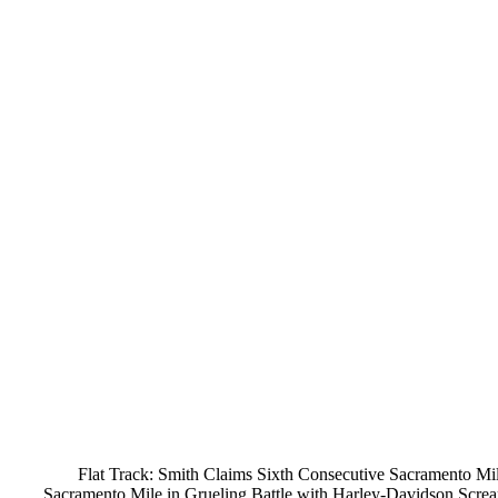
Flat Track: Smith Claims Sixth Consecutive Sacramento M
Sacramento Mile in Grueling Battle with Harley-Davidson Screa