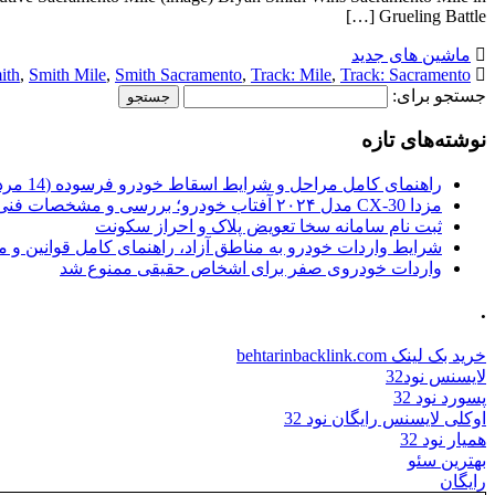
Grueling Battle […]
ماشین های جدید
ith
,
Smith Mile
,
Smith Sacramento
,
Track: Mile
,
Track: Sacramento
جستجو برای:
نوشته‌های تازه
راهنمای کامل مراحل و شرایط اسقاط خودرو فرسوده (14 مرداد 1405)
مزدا CX-30 مدل ۲۰۲۴ آفتاب خودرو؛ بررسی و مشخصات فنی
ثبت نام سامانه سخا تعویض پلاک و احراز سکونت
شرایط واردات خودرو به مناطق آزاد، راهنمای کامل قوانین و 
واردات خودروی صفر برای اشخاص حقیقی ممنوع شد
.
خرید بک لینک behtarinbacklink.com
لایسنس نود32
پسورد نود 32
اوکلی لایسنس رایگان نود 32
همیار نود 32
بهترین سئو
رایگان