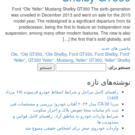
Ford “Ole Yeller” Mustang Shelby GT350 The sixth-generation
was unveiled in December 2013 and went on sale for the 2015
model year. The redesigned is a significant departure from its
predecessor, being the first to feature an independent rear
suspension, among many other modern features. The new is also
the first that’s sold globally, and […]
ماشین های جدید
,
“Ole GT350
,
“Ole Shelby
,
Ford GT350
,
Ford Shelby
,
Ford
“Ole
Yeller”
,
GT350 Yeller”
,
Mustang
,
Yeller” GT350
,
Yeller” Shelby
جستجو برای:
نوشته‌های تازه
راهنمای کامل مراحل و شرایط اسقاط خودرو فرسوده (14 مرداد
1405)
مزدا CX-30 مدل ۲۰۲۴ آفتاب خودرو؛ بررسی و مشخصات فنی
ثبت نام سامانه سخا تعویض پلاک و احراز سکونت
شرایط واردات خودرو به مناطق آزاد، راهنمای کامل قوانین و
محدودیت ها
واردات خودروی صفر برای اشخاص حقیقی ممنوع شد