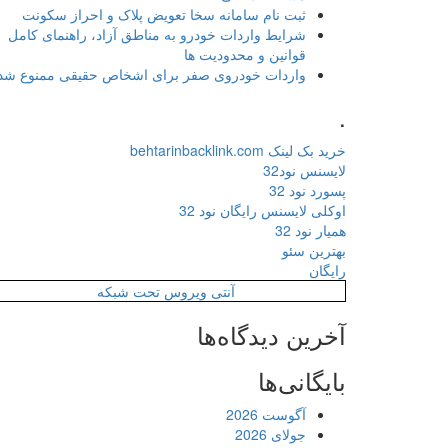
ثبت نام سامانه سخا تعویض پلاک و احراز سکونت
شرایط واردات خودرو به مناطق آزاد، راهنمای کامل
قوانین و محدودیت ها
واردات خودروی صفر برای اشخاص حقیقی ممنوع شد
.
خرید بک لینک behtarinbacklink.com
لایسنس نود32
پسورد نود 32
اوکلی لایسنس رایگان نود 32
همیار نود 32
بهترین سئو
رایگان
آنتی ویروس تحت شبکه
آخرین دیدگاه‌ها
بایگانی‌ها
آگوست 2026
جولای 2026