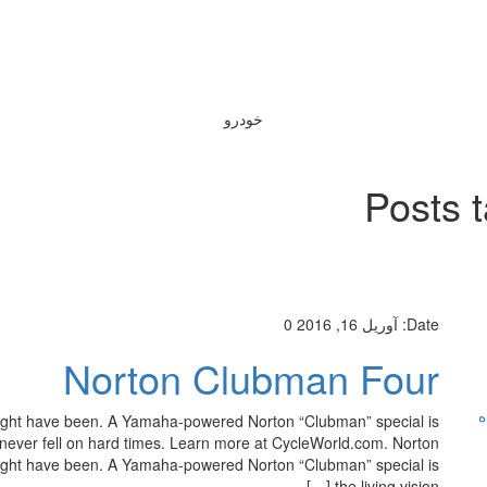
خودرو
Posts 
Date:
آوریل 16, 2016
0
Norton Clubman Four
ه
might have been. A Yamaha-powered Norton “Clubman” special is
 never fell on hard times. Learn more at CycleWorld.com. Norton
might have been. A Yamaha-powered Norton “Clubman” special is
the living vision […]