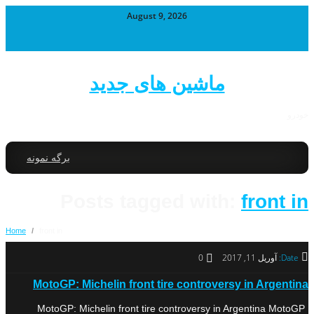
August 9, 2026
ماشین های جدید
خودرو
برگه نمونه
Posts tagged with:
front in
Home
/
front in
Date:
آوریل 11, 2017
0
MotoGP: Michelin front tire controversy in Argentina
MotoGP: Michelin front tire controversy in Argentina MotoGP