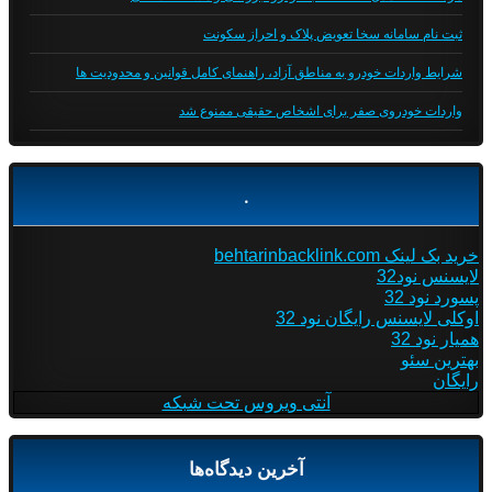
ثبت نام سامانه سخا تعویض پلاک و احراز سکونت
شرایط واردات خودرو به مناطق آزاد، راهنمای کامل قوانین و محدودیت ها
واردات خودروی صفر برای اشخاص حقیقی ممنوع شد
.
خرید بک لینک behtarinbacklink.com
لایسنس نود32
پسورد نود 32
اوکلی لایسنس رایگان نود 32
همیار نود 32
بهترین سئو
رایگان
آنتی ویروس تحت شبکه
آخرین دیدگاه‌ها