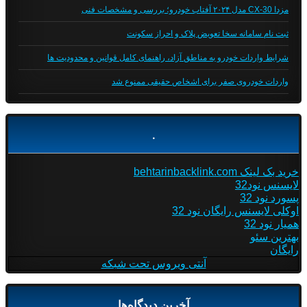
مزدا CX-30 مدل ۲۰۲۴ آفتاب خودرو؛ بررسی و مشخصات فنی
ثبت نام سامانه سخا تعویض پلاک و احراز سکونت
شرایط واردات خودرو به مناطق آزاد، راهنمای کامل قوانین و محدودیت ها
واردات خودروی صفر برای اشخاص حقیقی ممنوع شد
.
خرید بک لینک behtarinbacklink.com
لایسنس نود32
پسورد نود 32
اوکلی لایسنس رایگان نود 32
همیار نود 32
بهترین سئو
رایگان
آنتی ویروس تحت شبکه
آخرین دیدگاه‌ها