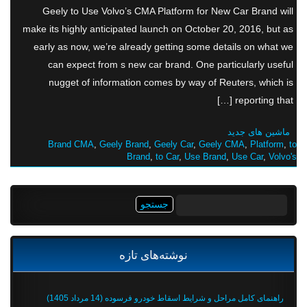
Geely to Use Volvo’s CMA Platform for New Car Brand will
make its highly anticipated launch on October 20, 2016, but as
early as now, we’re already getting some details on what we
can expect from s new car brand. One particularly useful
nugget of information comes by way of Reuters, which is
reporting that […]
ماشین های جدید
Brand CMA
,
Geely Brand
,
Geely Car
,
Geely CMA
,
Platform
,
to
Brand
,
to Car
,
Use Brand
,
Use Car
,
Volvo's
جستجو
برای:
نوشته‌های تازه
راهنمای کامل مراحل و شرایط اسقاط خودرو فرسوده (14 مرداد 1405)