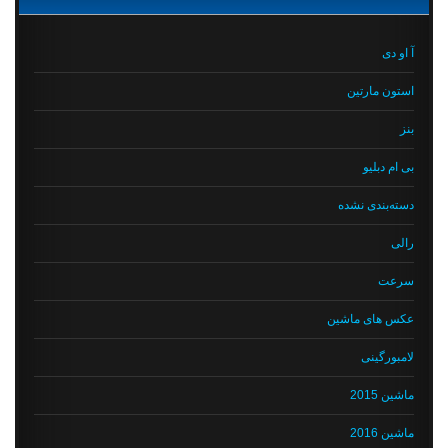
آ او دی
استون مارتین
بنز
بی ام دبلیو
دسته‌بندی نشده
رالی
سرعت
عکس های ماشین
لامبورگینی
ماشین 2015
ماشین 2016