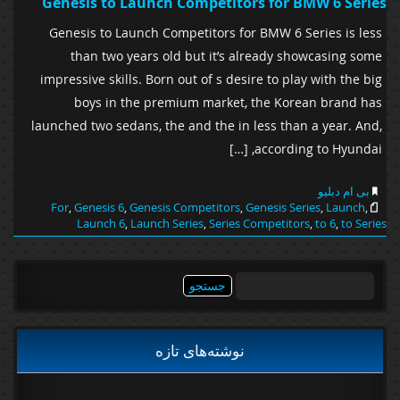
Genesis to Launch Competitors for BMW 6 Series
Genesis to Launch Competitors for BMW 6 Series is less
than two years old but it’s already showcasing some
impressive skills. Born out of s desire to play with the big
boys in the premium market, the Korean brand has
launched two sedans, the and the in less than a year. And,
according to Hyundai, […]
بی ام دبلیو
For
,
Genesis 6
,
Genesis Competitors
,
Genesis Series
,
Launch
,
Launch 6
,
Launch Series
,
Series Competitors
,
to 6
,
to Series
جستجو
برای:
نوشته‌های تازه