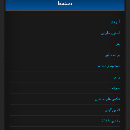
دسته‌ها
آ او دی
استون مارتین
بنز
بی ام دبلیو
دسته‌بندی نشده
رالی
سرعت
عکس های ماشین
لامبورگینی
ماشین 2015