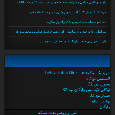
راهنمای کامل مراحل و شرایط اسقاط خودرو فرسوده (14 مرداد 1405)
مزدا CX-30 مدل ۲۰۲۴ آفتاب خودرو؛ بررسی و مشخصات فنی
ثبت نام سامانه سخا تعویض پلاک و احراز سکونت
شرایط واردات خودرو به مناطق آزاد، راهنمای کامل قوانین و محدودیت ها
واردات خودروی صفر برای اشخاص حقیقی ممنوع شد
.
خرید بک لینک behtarinbacklink.com
لایسنس نود32
پسورد نود 32
اوکلی لایسنس رایگان نود 32
همیار نود 32
بهترین سئو
رایگان
آنتی ویروس تحت شبکه