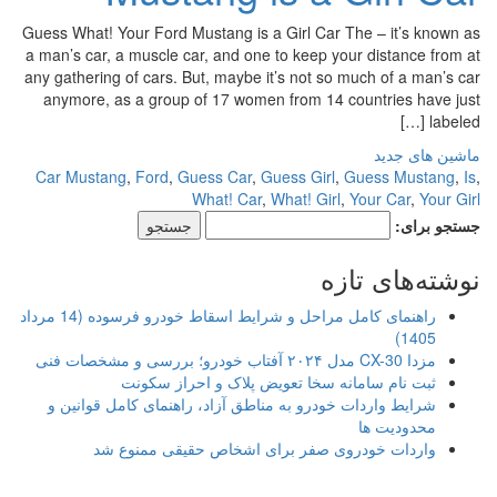
Guess What! Your Ford Mustang is a Girl Car The – it’s known as
a man’s car, a muscle car, and one to keep your distance from at
any gathering of cars. But, maybe it’s not so much of a man’s car
anymore, as a group of 17 women from 14 countries have just
labeled […]
ماشین های جدید
Car Mustang
,
Ford
,
Guess Car
,
Guess Girl
,
Guess Mustang
,
Is
,
What! Car
,
What! Girl
,
Your Car
,
Your Girl
جستجو برای:
نوشته‌های تازه
راهنمای کامل مراحل و شرایط اسقاط خودرو فرسوده (14 مرداد
1405)
مزدا CX-30 مدل ۲۰۲۴ آفتاب خودرو؛ بررسی و مشخصات فنی
ثبت نام سامانه سخا تعویض پلاک و احراز سکونت
شرایط واردات خودرو به مناطق آزاد، راهنمای کامل قوانین و
محدودیت ها
واردات خودروی صفر برای اشخاص حقیقی ممنوع شد
.