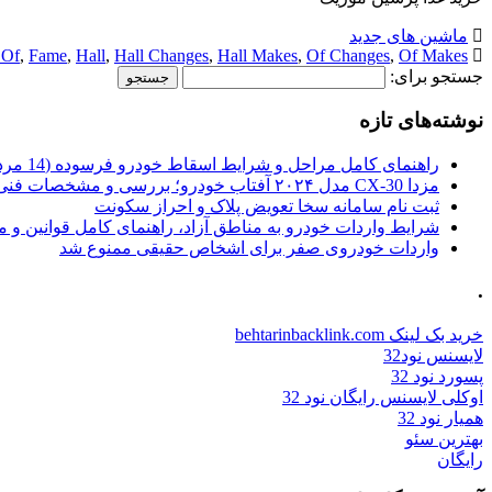
ماشین های جدید
 Of
,
Fame
,
Hall
,
Hall Changes
,
Hall Makes
,
Of Changes
,
Of Makes
جستجو برای:
نوشته‌های تازه
راهنمای کامل مراحل و شرایط اسقاط خودرو فرسوده (14 مرداد 1405)
مزدا CX-30 مدل ۲۰۲۴ آفتاب خودرو؛ بررسی و مشخصات فنی
ثبت نام سامانه سخا تعویض پلاک و احراز سکونت
شرایط واردات خودرو به مناطق آزاد، راهنمای کامل قوانین و 
واردات خودروی صفر برای اشخاص حقیقی ممنوع شد
.
خرید بک لینک behtarinbacklink.com
لایسنس نود32
پسورد نود 32
اوکلی لایسنس رایگان نود 32
همیار نود 32
بهترین سئو
رایگان