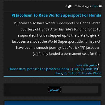
Date:
فوریه 4, 2016
0
PJ Jacobsen To Race World Supersport For Honda
PJ Jacobsen To Race World Supersport For Honda Photo
Courtesy of Honda After his ride’s funding for 2016
evaporated, Honda stepped up to the plate to give PJ
Jacobsen a shot at the World Supersport title. It may not
have been a smooth journey, but Patrick “PJ” Jacobsen
finally landed a permanent seat for the […]
ماشین های جدید
Honda Race
,
Jacobsen For
,
Jacobsen Honda
,
PJ For
,
PJ Honda
,
PJ
Race
,
to
,
To For
,
To Honda
,
World
جستجو
برای: