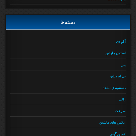
دسته‌ها
آ او دی
استون مارتین
بنز
بی ام دبلیو
دسته‌بندی نشده
رالی
سرعت
عکس های ماشین
لامبورگینی