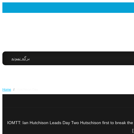
برگه نمونه
Home
/
Hutchison Day
IOMTT: Ian Hutchison Leads Day Two Hutschison first to break the