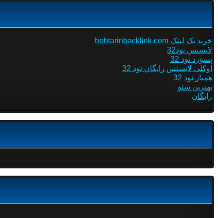
خرید بک لینک behtarinbacklink.com
لایسنس نود32
پسورد نود 32
اوکلی لایسنس رایگان نود 32
همیار نود 32
بهترین سئو
رایگان