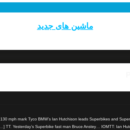
ماشین های جدید
P
 130 mph mark Tyco BMW’s Ian Hutchison leads Superbikes and Supersto
TT. Yesterday’s Superbike fast man Bruce Anstey… IOMTT: Ian Hutch