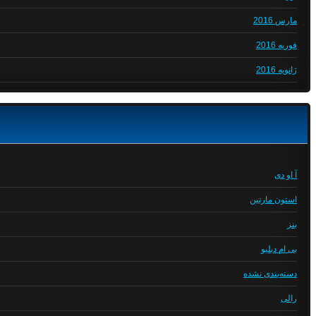
مارس 2016
فوریه 2016
ژانویه 2016
آ او دی
استون مارتین
بنز
بی ام دبلیو
دسته‌بندی نشده
رالی