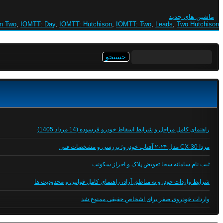
ماشین های جدید
an Two
,
IOMTT: Day
,
IOMTT: Hutchison
,
IOMTT: Two
,
Leads
,
Two Hutchison
جستجو
برای:
راهنمای کامل مراحل و شرایط اسقاط خودرو فرسوده (14 مرداد 1405)
مزدا CX-30 مدل ۲۰۲۴ آفتاب خودرو؛ بررسی و مشخصات فنی
ثبت نام سامانه سخا تعویض پلاک و احراز سکونت
شرایط واردات خودرو به مناطق آزاد، راهنمای کامل قوانین و محدودیت ها
واردات خودروی صفر برای اشخاص حقیقی ممنوع شد