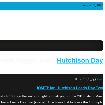
August 6, 2026
خودرو
osts tagged with:
Hutchison Day
Date:
ژوئن 1, 2016
0
IOMTT: Ian Hutchison Leads Day Two
ck 1000 on the second-night of qualifying for the 2016 Isle of Man
ison Leads Day Two (image) Hutschison first to break the 130 mph […]