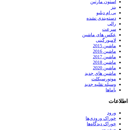
استون مارتین
بنز
بی ام دبلیو
دسته‌بندی نشده
رالی
سرعت
عکس های ماشین
لامبورگینی
ماشین 2015
ماشین 2016
ماشین 2017
ماشین 2018
ماشین 2020
ماشین های جدید
موتورسیکلت
وسیله نقلیه جدید
یاماها
اطلاعات
ورود
خوراک ورودی‌ها
خوراک دیدگاه‌ها
وردپرس