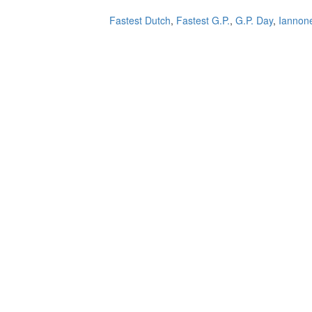
Fastest Dutch
,
Fastest G.P.
,
G.P. Day
,
Iannon