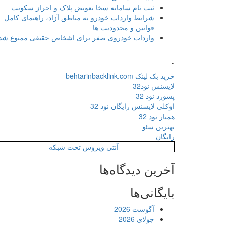
ثبت نام سامانه سخا تعویض پلاک و احراز سکونت
شرایط واردات خودرو به مناطق آزاد، راهنمای کامل
قوانین و محدودیت ها
واردات خودروی صفر برای اشخاص حقیقی ممنوع شد
.
خرید بک لینک behtarinbacklink.com
لایسنس نود32
پسورد نود 32
اوکلی لایسنس رایگان نود 32
همیار نود 32
بهترین سئو
رایگان
آنتی ویروس تحت شبکه
آخرین دیدگاه‌ها
بایگانی‌ها
آگوست 2026
جولای 2026