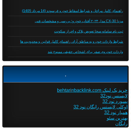
راهنمای کامل مراحل و شرایط اسقاط خودرو فرسوده (14 مرداد 1405)
مزدا CX-30 مدل ۲۰۲۴ آفتاب خودرو؛ بررسی و مشخصات فنی
ثبت نام سامانه سخا تعویض پلاک و احراز سکونت
شرایط واردات خودرو به مناطق آزاد، راهنمای کامل قوانین و محدودیت ها
واردات خودروی صفر برای اشخاص حقیقی ممنوع شد
.
خرید بک لینک behtarinbacklink.com
لایسنس نود32
پسورد نود 32
اوکلی لایسنس رایگان نود 32
همیار نود 32
بهترین سئو
رایگان