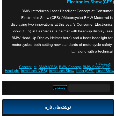
Electronics Show (CES)
BMW Introduces Laser Headlight Concept at Consumer
Electronics Show (CES) ©Motorcyclist BMW Motorrad is
displaying two innovations at this year’s Consumer Electronics
Show (CES) in Las Vegas: a helmet with head-up display (see
BMW Head-Up Display Helmet here) and a laser headlight for
motorcycles, both setting new standards of motorcycle safety,
along with a technical […]
بی ام دبلیو
,
at
,
BMW (CES)
,
BMW Concept
,
BMW Show
,
(CES) Concept
Headlight
,
Introduces (CES)
,
Introduces Show
,
Laser (CES)
,
Laser Show
جستجو
برای:
نوشته‌های تازه