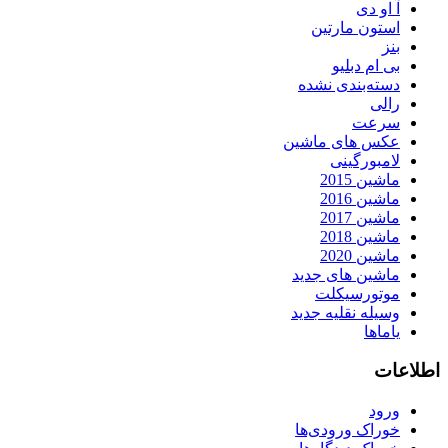
آ او دی
استون مارتین
بنز
بی ام دبلیو
دسته‌بندی نشده
رالی
سرعت
عکس های ماشین
لامبورگینی
ماشین 2015
ماشین 2016
ماشین 2017
ماشین 2018
ماشین 2020
ماشین های جدید
موتورسیکلت
وسیله نقلیه جدید
یاماها
اطلاعات
ورود
خوراک ورودی‌ها