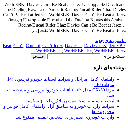
WorldSBK: Davies Can’t Be Beat at Jerez Unstoppable Ducati and
the Dueling Kawasakis Aruba.it Racing/Ducati Rider Chaz Davies
Can’t Be Beat at Jerez… WorldSBK: Davies Can’t Be Beat at Jerez
(image) Unstoppable Ducati and the Dueling Kawasakis Aruba.it
Racing/Ducati Rider Chaz Davies Can’t Be Beat at Jerez…
WorldSBK: Davies Can’t Be Beat at Jerez نفت […]
ماشین های جدید
Beat
,
Can’t
,
Can’t at
,
Can’t Jerez
,
Davies at
,
Davies Jerez
,
Jerez Be
,
WorldSBK: at
,
WorldSBK: Be
,
WorldSBK: Jerez
جستجو برای:
نوشته‌های تازه
راهنمای کامل مراحل و شرایط اسقاط خودرو فرسوده (14
مرداد 1405)
مزدا CX-30 مدل ۲۰۲۴ آفتاب خودرو؛ بررسی و مشخصات
فنی
ثبت نام سامانه سخا تعویض پلاک و احراز سکونت
شرایط واردات خودرو به مناطق آزاد، راهنمای کامل قوانین و
محدودیت ها
واردات خودروی صفر برای اشخاص حقیقی ممنوع شد