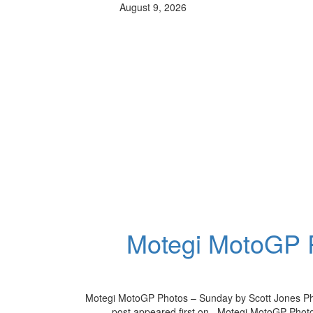
August 9, 2026
Motegi MotoGP P
Motegi MotoGP Photos – Sunday by Scott Jones Pho
post appeared first on . Motegi MotoGP Phot