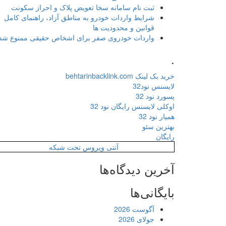
ثبت نام سامانه سخا تعویض پلاک و احراز سکونت
شرایط واردات خودرو به مناطق آزاد، راهنمای کامل
قوانین و محدودیت ها
واردات خودروی صفر برای اشخاص حقیقی ممنوع شد
.
خرید بک لینک behtarinbacklink.com
لایسنس نود32
پسورد نود 32
اوکلی لایسنس رایگان نود 32
همیار نود 32
بهترین سئو
رایگان
آنتی ویروس تحت شبکه
آخرین دیدگاه‌ها
بایگانی‌ها
آگوست 2026
جولای 2026