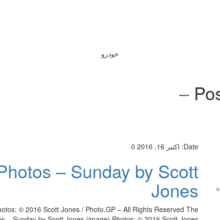
خودرو
Pos
Date:
اکتبر 16, 2016
0
hotos – Sunday by Scott
Jones
ه
tos: © 2016 Scott Jones / Photo.GP – All Rights Reserved The
os – Sunday by Scott Jones (image) Photos: © 2016 Scott Jones