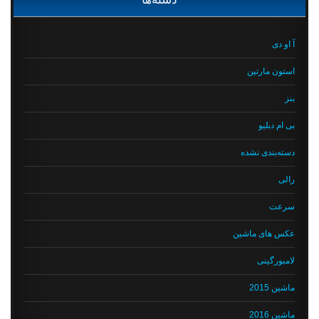
آ او دی
استون مارتین
بنز
بی ام دبلیو
دسته‌بندی نشده
رالی
سرعت
عکس های ماشین
لامبورگینی
ماشین 2015
ماشین 2016