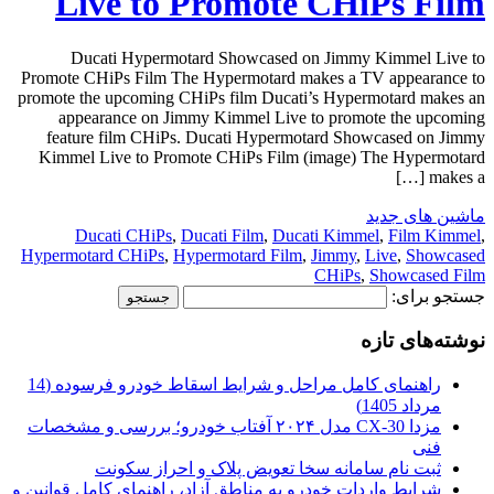
Live to Promote CHiPs Film
Ducati Hypermotard Showcased on Jimmy Kimmel Live to
Promote CHiPs Film The Hypermotard makes a TV appearance to
promote the upcoming CHiPs film Ducati’s Hypermotard makes an
appearance on Jimmy Kimmel Live to promote the upcoming
feature film CHiPs. Ducati Hypermotard Showcased on Jimmy
Kimmel Live to Promote CHiPs Film (image) The Hypermotard
makes a […]
ماشین های جدید
Ducati CHiPs
,
Ducati Film
,
Ducati Kimmel
,
Film Kimmel
,
Hypermotard CHiPs
,
Hypermotard Film
,
Jimmy
,
Live
,
Showcased
CHiPs
,
Showcased Film
جستجو برای:
نوشته‌های تازه
راهنمای کامل مراحل و شرایط اسقاط خودرو فرسوده (14
مرداد 1405)
مزدا CX-30 مدل ۲۰۲۴ آفتاب خودرو؛ بررسی و مشخصات
فنی
ثبت نام سامانه سخا تعویض پلاک و احراز سکونت
شرایط واردات خودرو به مناطق آزاد، راهنمای کامل قوانین و