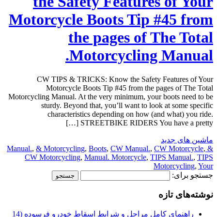
the Safety Features of Your
Motorcycle Boots Tip #45 from
the pages of The Total
Motorcycling Manual.
CW TIPS & TRICKS: Know the Safety Features of Your
Motorcycle Boots Tip #45 from the pages of The Total
Motorcycling Manual. At the very minimum, your boots need to be
sturdy. Beyond that, you’ll want to look at some specific
characteristics depending on how (and what) you ride.
STREETBIKE RIDERS You have a pretty […]
ماشین های جدید
,
& Motorcycling
,
Boots
,
CW Manual.
,
CW Motorcycle
,
& Manual.
CW Motorcycling
,
Manual. Motorcycle
,
TIPS Manual.
,
TIPS
Motorcycling
,
Your
جستجو برای:
نوشته‌های تازه
راهنمای کامل مراحل و شرایط اسقاط خودرو فرسوده (14