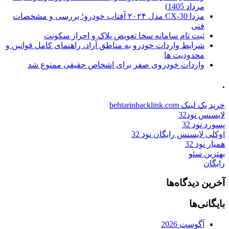
مرداد 1405)
مزدا CX-30 مدل ۲۰۲۴ آفتاب خودرو؛ بررسی و مشخصات
فنی
ثبت نام سامانه سخا تعویض پلاک و احراز سکونت
شرایط واردات خودرو به مناطق آزاد، راهنمای کامل قوانین و
محدودیت ها
واردات خودروی صفر برای اشخاص حقیقی ممنوع شد
.
خرید بک لینک behtarinbacklink.com
لایسنس نود32
پسورد نود 32
اوکلی لایسنس رایگان نود 32
همیار نود 32
بهترین سئو
رایگان
آخرین دیدگاه‌ها
بایگانی‌ها
آگوست 2026