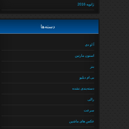
ژانویه 2016
دسته‌ها
آ او دی
استون مارتین
بنز
بی ام دبلیو
دسته‌بندی نشده
رالی
سرعت
عکس های ماشین