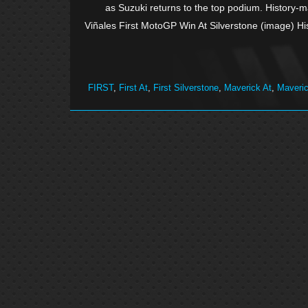
as Suzuki returns to the top podium. History-m
Viñales First MotoGP Win At Silverstone (image) His
FIRST
,
First At
,
First Silverstone
,
Maverick At
,
Maveri