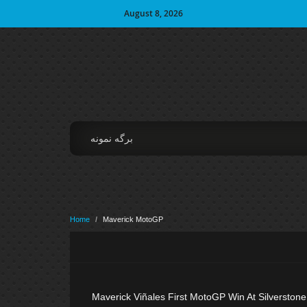
August 8, 2026
برگه نمونه
Home
/
Maverick MotoGP
Maverick Viñales First MotoGP Win At Silverstone 