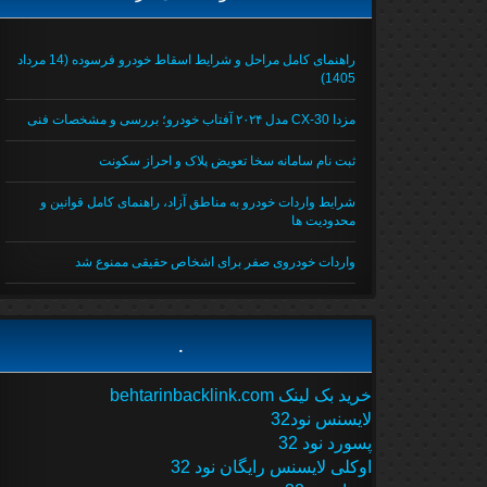
راهنمای کامل مراحل و شرایط اسقاط خودرو فرسوده (14 مرداد
1405)
مزدا CX-30 مدل ۲۰۲۴ آفتاب خودرو؛ بررسی و مشخصات فنی
ثبت نام سامانه سخا تعویض پلاک و احراز سکونت
شرایط واردات خودرو به مناطق آزاد، راهنمای کامل قوانین و
محدودیت ها
واردات خودروی صفر برای اشخاص حقیقی ممنوع شد
.
خرید بک لینک behtarinbacklink.com
لایسنس نود32
پسورد نود 32
اوکلی لایسنس رایگان نود 32