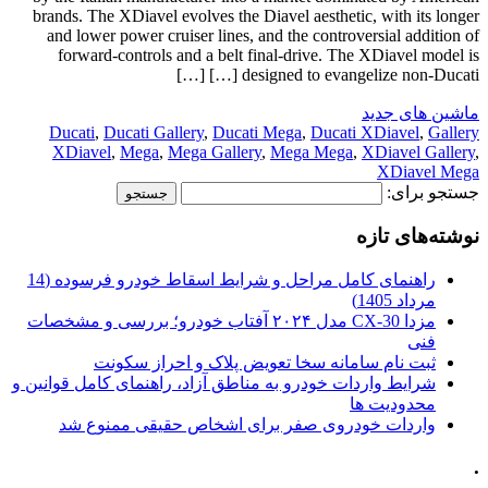
brands. The XDiavel evolves the Diavel aesthetic, with its longer
and lower power cruiser lines, and the controversial addition of
forward-controls and a belt final-drive. The XDiavel model is
designed to evangelize non-Ducati […] […]
ماشین های جدید
Ducati
,
Ducati Gallery
,
Ducati Mega
,
Ducati XDiavel
,
Gallery
XDiavel
,
Mega
,
Mega Gallery
,
Mega Mega
,
XDiavel Gallery
,
XDiavel Mega
جستجو برای:
نوشته‌های تازه
راهنمای کامل مراحل و شرایط اسقاط خودرو فرسوده (14
مرداد 1405)
مزدا CX-30 مدل ۲۰۲۴ آفتاب خودرو؛ بررسی و مشخصات
فنی
ثبت نام سامانه سخا تعویض پلاک و احراز سکونت
شرایط واردات خودرو به مناطق آزاد، راهنمای کامل قوانین و
محدودیت ها
واردات خودروی صفر برای اشخاص حقیقی ممنوع شد
.