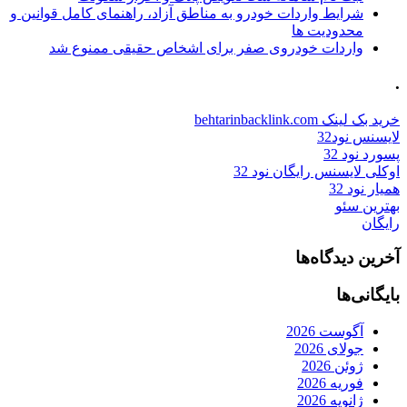
شرایط واردات خودرو به مناطق آزاد، راهنمای کامل قوانین و
محدودیت ها
واردات خودروی صفر برای اشخاص حقیقی ممنوع شد
.
خرید بک لینک behtarinbacklink.com
لایسنس نود32
پسورد نود 32
اوکلی لایسنس رایگان نود 32
همیار نود 32
بهترین سئو
رایگان
آخرین دیدگاه‌ها
بایگانی‌ها
آگوست 2026
جولای 2026
ژوئن 2026
فوریه 2026
ژانویه 2026