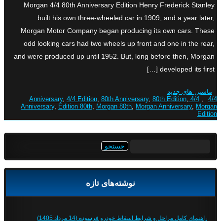
Morgan 4/4 80th Anniversary Edition Henry Frederick Stanley
built his own three-wheeled car in 1909, and a year later,
Morgan Motor Company began producing its own cars. These
odd looking cars had two wheels up front and one in the rear,
and were produced up until 1952. But, long before then, Morgan
developed its first […]
ماشین های جدید
,
4/4 Edition
,
80th Anniversary
,
80th Edition
,
4/4 Anniversary
,
4/4
Anniversary
,
Edition 80th
,
Morgan 80th
,
Morgan Anniversary
,
Morgan
Edition
جستجو
برای:
نوشته‌های تازه
راهنمای کامل مراحل و شرایط اسقاط خودرو فرسوده (14 مرداد 1405)