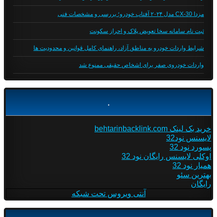
مزدا CX-30 مدل ۲۰۲۴ آفتاب خودرو؛ بررسی و مشخصات فنی
ثبت نام سامانه سخا تعویض پلاک و احراز سکونت
شرایط واردات خودرو به مناطق آزاد، راهنمای کامل قوانین و محدودیت ها
واردات خودروی صفر برای اشخاص حقیقی ممنوع شد
.
خرید بک لینک behtarinbacklink.com
لایسنس نود32
پسورد نود 32
اوکلی لایسنس رایگان نود 32
همیار نود 32
بهترین سئو
رایگان
آنتی ویروس تحت شبکه