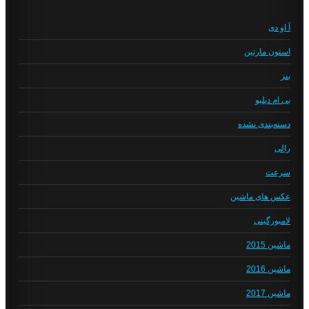
آ او دی
استون مارتین
بنز
بی ام دبلیو
دسته‌بندی نشده
رالی
سرعت
عکس های ماشین
لامبورگینی
ماشین 2015
ماشین 2016
ماشین 2017