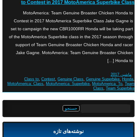
to Contest in 2017 MotoAmerica Superbike Class
MotoAmerica: Team Genuine Broaster Chicken Honda to
Contest in 2017 MotoAmerica Superbike Class Jake Gagne is
set to campaign the new CBR1000RR Honda will be taking part
of the MotoAmerica Superbike class in the 2017 season through
support of Team Genuine Broaster Chicken Honda and racer
Jake Gagne. MotoAmerica: Team Genuine Broaster Chicken
Honda to […]
ماشین 2017
Class to
,
Contest
,
Genuine Class
,
Genuine Superbike
,
Honda
,
MotoAmerica: Class
,
MotoAmerica: Superbike
,
MotoAmerica: To
,
Team
Class
,
Team Superbike
جستجو
برای:
نوشته‌های تازه