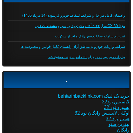
راهنمای کامل مراحل و شرایط اسقاط خودرو فرسوده (14 مرداد 1405)
مزدا CX-30 مدل ۲۰۲۴ آفتاب خودرو؛ بررسی و مشخصات فنی
ثبت نام سامانه سخا تعویض پلاک و احراز سکونت
شرایط واردات خودرو به مناطق آزاد، راهنمای کامل قوانین و محدودیت ها
واردات خودروی صفر برای اشخاص حقیقی ممنوع شد
.
خرید بک لینک behtarinbacklink.com
لایسنس نود32
پسورد نود 32
اوکلی لایسنس رایگان نود 32
همیار نود 32
بهترین سئو
رایگان