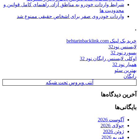
شرایط واردات خودرو به مناطق آزاد، راهنمای کامل قوانین و
محدودیت ها
واردات خودروی صفر برای اشخاص حقیقی ممنوع شد
.
خرید بک لینک behtarinbacklink.com
لایسنس نود32
پسورد نود 32
اوکلی لایسنس رایگان نود 32
همیار نود 32
بهترین سئو
رایگان
آنتی ویروس تحت شبکه
آخرین دیدگاه‌ها
بایگانی‌ها
آگوست 2026
جولای 2026
ژوئن 2026
فوریه 2026