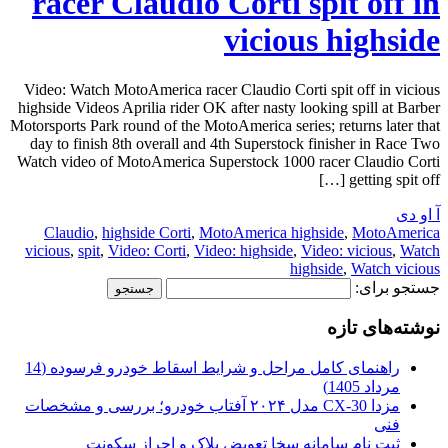
racer Claudio Corti spit off in
vicious highside
Video: Watch MotoAmerica racer Claudio Corti spit off in vicious
highside Videos Aprilia rider OK after nasty looking spill at Barber
Motorsports Park round of the MotoAmerica series; returns later that
day to finish 8th overall and 4th Superstock finisher in Race Two
Watch video of MotoAmerica Superstock 1000 racer Claudio Corti
getting spit off […]
آ او دی
Claudio
,
highside Corti
,
MotoAmerica highside
,
MotoAmerica
vicious
,
spit
,
Video: Corti
,
Video: highside
,
Video: vicious
,
Watch
highside
,
Watch vicious
جستجو برای:
نوشته‌های تازه
راهنمای کامل مراحل و شرایط اسقاط خودرو فرسوده (14
مرداد 1405)
مزدا CX-30 مدل ۲۰۲۴ آفتاب خودرو؛ بررسی و مشخصات
فنی
ثبت نام سامانه سخا تعویض پلاک و احراز سکونت