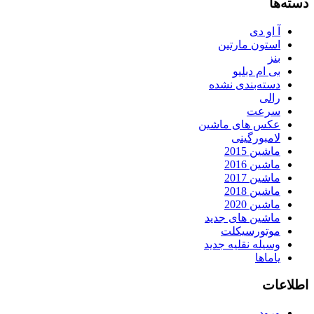
دسته‌ها
آ او دی
استون مارتین
بنز
بی ام دبلیو
دسته‌بندی نشده
رالی
سرعت
عکس های ماشین
لامبورگینی
ماشین 2015
ماشین 2016
ماشین 2017
ماشین 2018
ماشین 2020
ماشین های جدید
موتورسیکلت
وسیله نقلیه جدید
یاماها
اطلاعات
ورود