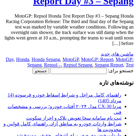
Report Day #3 – Sepang
MotoGP: Repsol Honda Test Report Day #3 – Sepang Honda
Racing Corporation Release: The third and final day of the Sepang
test was marked by variable weather conditions. Following an
overnight rain shower, the track surface was still damp when the
lights went green at 10 a.m., prompting the teams to wait until noon
before […]
ماشین های جدید
Day
,
Honda
,
Honda Sepang
,
MotoGP
,
MotoGP: Report
,
MotoGP:
Sepang
,
Repsol –
,
Repsol Sepang
,
Sepang Report
,
Test
جستجو برای:
نوشته‌های تازه
راهنمای کامل مراحل و شرایط اسقاط خودرو فرسوده (14
مرداد 1405)
مزدا CX-30 مدل ۲۰۲۴ آفتاب خودرو؛ بررسی و مشخصات
فنی
ثبت نام سامانه سخا تعویض پلاک و احراز سکونت
شرایط واردات خودرو به مناطق آزاد، راهنمای کامل قوانین و
محدودیت ها
واردات خودروی صفر برای اشخاص حقیقی ممنوع شد