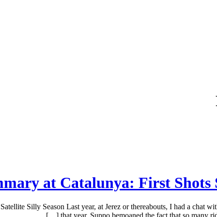
ry at Catalunya: First Shots So
llite Silly Season Last year, at Jerez or thereabouts, I had a chat wit
that year. Suppo bemoaned the fact that so many rider