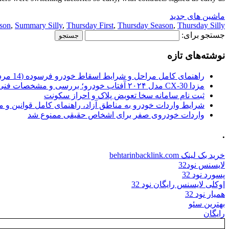
ماشین های جدید
son
,
Summary Silly
,
Thursday First
,
Thursday Season
,
Thursday Silly
جستجو برای:
نوشته‌های تازه
راهنمای کامل مراحل و شرایط اسقاط خودرو فرسوده (14 مرداد 1405)
مزدا CX-30 مدل ۲۰۲۴ آفتاب خودرو؛ بررسی و مشخصات فنی
ثبت نام سامانه سخا تعویض پلاک و احراز سکونت
شرایط واردات خودرو به مناطق آزاد، راهنمای کامل قوانین و 
واردات خودروی صفر برای اشخاص حقیقی ممنوع شد
.
خرید بک لینک behtarinbacklink.com
لایسنس نود32
پسورد نود 32
اوکلی لایسنس رایگان نود 32
همیار نود 32
بهترین سئو
رایگان