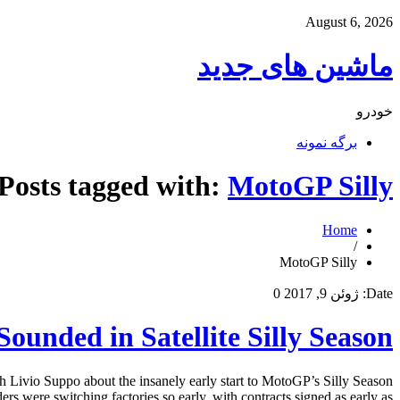
August 6, 2026
ماشین های جدید
خودرو
برگه نمونه
Posts tagged with:
MotoGP Silly
Home
/
MotoGP Silly
Date:
ژوئن 9, 2017
0
unded in Satellite Silly Season
h Livio Suppo about the insanely early start to MotoGP’s Silly Season
s were switching factories so early, with contracts signed as early as […]