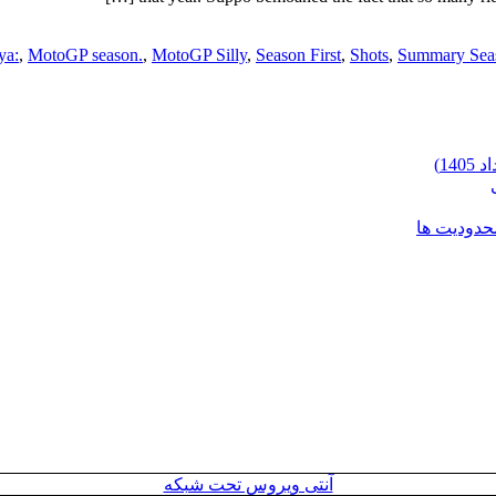
ya:
,
MotoGP season.
,
MotoGP Silly
,
Season First
,
Shots
,
Summary Sea
محدودیت ها
آنتی ویروس تحت شبکه