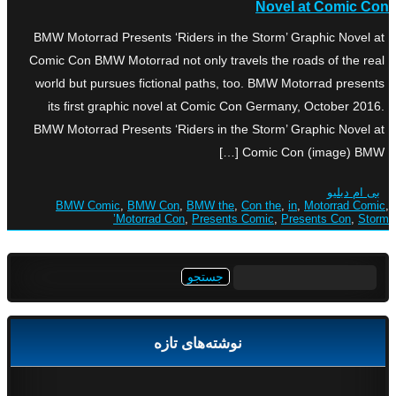
Novel at Comic Con
BMW Motorrad Presents ‘Riders in the Storm’ Graphic Novel at
Comic Con BMW Motorrad not only travels the roads of the real
world but pursues fictional paths, too. BMW Motorrad presents
its first graphic novel at Comic Con Germany, October 2016.
BMW Motorrad Presents ‘Riders in the Storm’ Graphic Novel at
Comic Con (image) BMW […]
بی ام دبلیو
BMW Comic
,
BMW Con
,
BMW the
,
Con the
,
in
,
Motorrad Comic
,
Motorrad Con
,
Presents Comic
,
Presents Con
,
Storm’
جستجو
برای:
نوشته‌های تازه