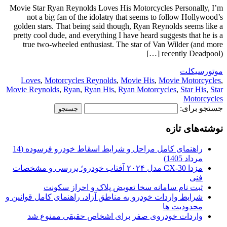
Movie Star Ryan Reynolds Loves His Motorcycles Personally, I’m
not a big fan of the idolatry that seems to follow Hollywood’s
golden stars. That being said though, Ryan Reynolds seems like a
pretty cool dude, and everything I have heard suggests that he is a
true two-wheeled enthusiast. The star of Van Wilder (and more
recently Deadpool) […]
موتورسیکلت
Loves
,
Motorcycles Reynolds
,
Movie His
,
Movie Motorcycles
,
Movie Reynolds
,
Ryan
,
Ryan His
,
Ryan Motorcycles
,
Star His
,
Star
Motorcycles
جستجو برای:
نوشته‌های تازه
راهنمای کامل مراحل و شرایط اسقاط خودرو فرسوده (14
مرداد 1405)
مزدا CX-30 مدل ۲۰۲۴ آفتاب خودرو؛ بررسی و مشخصات
فنی
ثبت نام سامانه سخا تعویض پلاک و احراز سکونت
شرایط واردات خودرو به مناطق آزاد، راهنمای کامل قوانین و
محدودیت ها
واردات خودروی صفر برای اشخاص حقیقی ممنوع شد