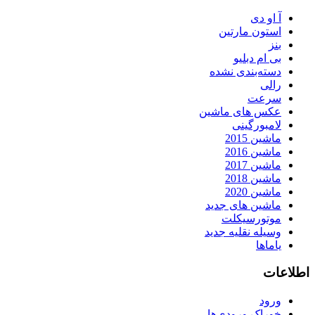
آ او دی
استون مارتین
بنز
بی ام دبلیو
دسته‌بندی نشده
رالی
سرعت
عکس های ماشین
لامبورگینی
ماشین 2015
ماشین 2016
ماشین 2017
ماشین 2018
ماشین 2020
ماشین های جدید
موتورسیکلت
وسیله نقلیه جدید
یاماها
اطلاعات
ورود
خوراک ورودی‌ها