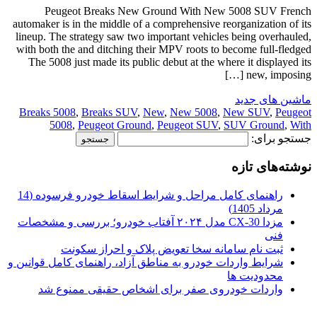
Peugeot Breaks New Ground With New 5008 SUV French
automaker is in the middle of a comprehensive reorganization of its
lineup. The strategy saw two important vehicles being overhauled,
with both the and ditching their MPV roots to become full-fledged
The 5008 just made its public debut at the where it displayed its
new, imposing […]
ماشین های جدید
Breaks 5008
,
Breaks SUV
,
New
,
New 5008
,
New SUV
,
Peugeot
5008
,
Peugeot Ground
,
Peugeot SUV
,
SUV Ground
,
With
جستجو برای:
نوشته‌های تازه
راهنمای کامل مراحل و شرایط اسقاط خودرو فرسوده (14
مرداد 1405)
مزدا CX-30 مدل ۲۰۲۴ آفتاب خودرو؛ بررسی و مشخصات
فنی
ثبت نام سامانه سخا تعویض پلاک و احراز سکونت
شرایط واردات خودرو به مناطق آزاد، راهنمای کامل قوانین و
محدودیت ها
واردات خودروی صفر برای اشخاص حقیقی ممنوع شد
.