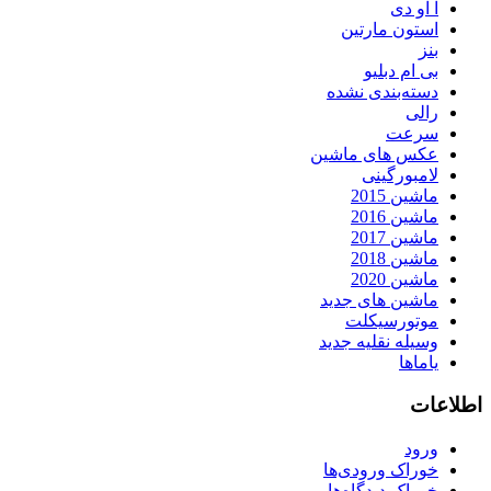
آ او دی
استون مارتین
بنز
بی ام دبلیو
دسته‌بندی نشده
رالی
سرعت
عکس های ماشین
لامبورگینی
ماشین 2015
ماشین 2016
ماشین 2017
ماشین 2018
ماشین 2020
ماشین های جدید
موتورسیکلت
وسیله نقلیه جدید
یاماها
اطلاعات
ورود
خوراک ورودی‌ها
خوراک دیدگاه‌ها