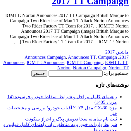
2017 TT Campaign
IOMTT: Norton Announces 2017 TT Campaign British Marque to
Campaign Two Rider Isle of Man TT Attack Norton Announces
Two Rider Factory TT Team for 2017… IOMTT: Norton
Announces 2017 TT Campaign (image) British Marque to
Campaign Two Rider Isle of Man TT Attack Norton Announces
Two Rider Factory TT Team for 2017… IOMTT: Norton […]
ماشین 2017
Announces Campaign
,
Announces TT
,
Campaign
,
2017
Announces
,
IOMTT: Announces
,
IOMTT: Campaign
,
IOMTT: TT
,
Norton
,
Norton Campaign
,
Norton TT
جستجو برای:
نوشته‌های تازه
راهنمای کامل مراحل و شرایط اسقاط خودرو فرسوده (14
مرداد 1405)
مزدا CX-30 مدل ۲۰۲۴ آفتاب خودرو؛ بررسی و مشخصات
فنی
ثبت نام سامانه سخا تعویض پلاک و احراز سکونت
شرایط واردات خودرو به مناطق آزاد، راهنمای کامل قوانین و
محدودیت ها