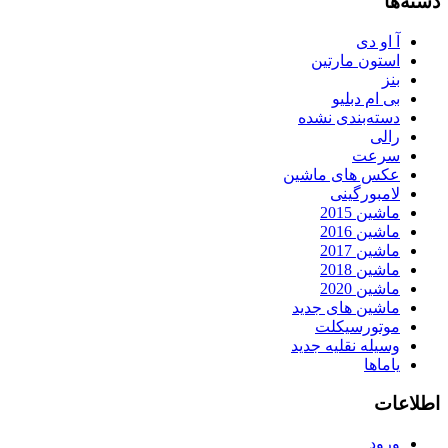
دسته‌ها
آ او دی
استون مارتین
بنز
بی ام دبلیو
دسته‌بندی نشده
رالی
سرعت
عکس های ماشین
لامبورگینی
ماشین 2015
ماشین 2016
ماشین 2017
ماشین 2018
ماشین 2020
ماشین های جدید
موتورسیکلت
وسیله نقلیه جدید
یاماها
اطلاعات
ورود