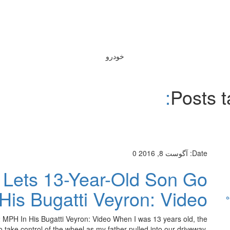
خودرو
Posts 
Date:
آگوست 8, 2016
0
 Lets 13-Year-Old Son Go
is Bugatti Veyron: Video
ه
MPH In His Bugatti Veyron: Video When I was 13 years old, the
to take control of the wheel as my father pulled into our driveway.