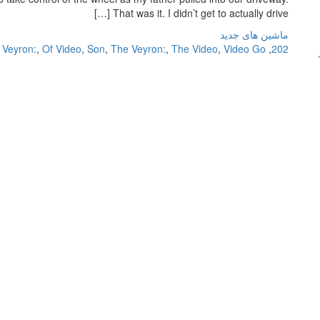
That was it. I didn’t get to actually drive […]
ماشین های جدید
 Veyron:
,
Of Video
,
Son
,
The Veyron:
,
The Video
,
Video Go
,
202