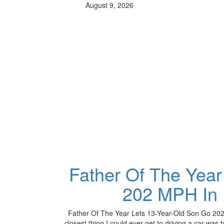
August 9, 2026
Father Of The Year
202 MPH In H
Father Of The Year Lets 13-Year-Old Son Go 202 
closest thing I could ever get to driving a car was 