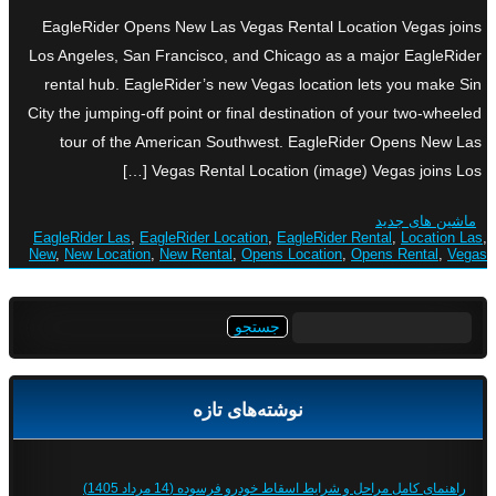
EagleRider Opens New Las Vegas Rental Location Vegas joins
Los Angeles, San Francisco, and Chicago as a major EagleRider
rental hub. EagleRider’s new Vegas location lets you make Sin
City the jumping-off point or final destination of your two-wheeled
tour of the American Southwest. EagleRider Opens New Las
Vegas Rental Location (image) Vegas joins Los […]
ماشین های جدید
EagleRider Las
,
EagleRider Location
,
EagleRider Rental
,
Location Las
,
New
,
New Location
,
New Rental
,
Opens Location
,
Opens Rental
,
Vegas
جستجو
برای:
نوشته‌های تازه
راهنمای کامل مراحل و شرایط اسقاط خودرو فرسوده (14 مرداد 1405)