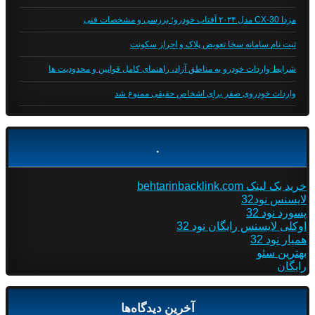
مزدا CX-30 مدل ۲۰۲۴ آفتاب خودرو؛ بررسی و مشخصات فنی
ثبت نام سامانه سخا تعویض پلاک و احراز سکونت
شرایط واردات خودرو به مناطق آزاد، راهنمای کامل قوانین و محدودیت ها
واردات خودروی صفر برای اشخاص حقیقی ممنوع شد
.
خرید بک لینک behtarinbacklink.com
لایسنس نود32
پسورد نود 32
اوکلی لایسنس رایگان نود 32
همیار نود 32
بهترین سئو
رایگان
آخرین دیدگاه‌ها