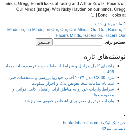
minds, Gregg Bonelli looks at racing and Arthur Kowitz. Racers on
Our Minds (image) With Nicky Hayden on our minds, Gregg
Bonelli looks at […]
ماشین های جدید
Minds on
,
on Minds
,
on Our
,
Our
,
Our Minds
,
Our Our
,
Racers
,
Racers Minds
,
Racers on
,
Racers Our
جستجو برای:
نوشته‌های تازه
راهنمای کامل مراحل و شرایط اسقاط خودرو فرسوده (14 مرداد
1405)
مزدا CX-30 مدل ۲۰۲۴ آفتاب خودرو؛ بررسی و مشخصات فنی
ثبت نام سامانه سخا تعویض پلاک و احراز سکونت
شرایط واردات خودرو به مناطق آزاد، راهنمای کامل قوانین و
محدودیت ها
واردات خودروی صفر برای اشخاص حقیقی ممنوع شد
.
خرید بک لینک behtarinbacklink.com
لایسنس نود32