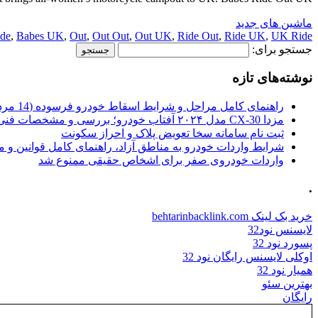
ماشین های جدید
ide
,
Babes UK
,
Out
,
Out Out
,
Out UK
,
Ride Out
,
Ride UK
,
UK Ride
جستجو برای:
نوشته‌های تازه
راهنمای کامل مراحل و شرایط اسقاط خودرو فرسوده (14 مرداد 1405)
مزدا CX-30 مدل ۲۰۲۴ آفتاب خودرو؛ بررسی و مشخصات فنی
ثبت نام سامانه سخا تعویض پلاک و احراز سکونت
شرایط واردات خودرو به مناطق آزاد، راهنمای کامل قوانین و 
واردات خودروی صفر برای اشخاص حقیقی ممنوع شد
.
خرید بک لینک behtarinbacklink.com
لایسنس نود32
پسورد نود 32
اوکلی لایسنس رایگان نود 32
همیار نود 32
بهترین سئو
رایگان