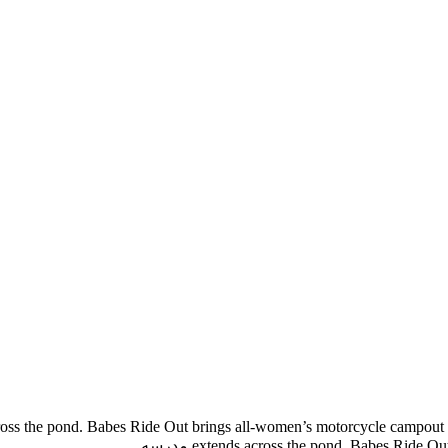
oss the pond. Babes Ride Out brings all-women’s motorcycle campou
extends across the pond. Babes Ri مدرسه