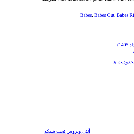
Babes
,
Babes Out
,
Babes R
محدودیت ها
آنتی ویروس تحت شبکه