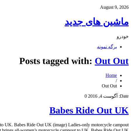
August 9, 2026
ماشین های جدید
خودرو
برگه نمونه
Posts tagged with:
Out Out
Home
/
Out Out
Date:
آگوست 4, 2016
0
Babes Ride Out UK
t to UK. Babes Ride Out UK (image) Ladies-only motorcycle campout
de Out brings all-women’s motorcycle campout to UK. Babes Ride Out UK