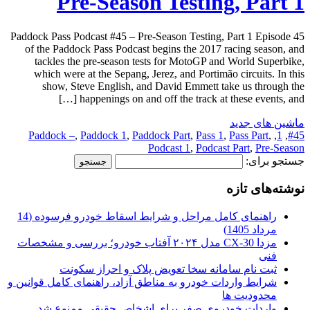
Pre-Season Testing, Part 1
Paddock Pass Podcast #45 – Pre-Season Testing, Part 1 Episode 45
of the Paddock Pass Podcast begins the 2017 racing season, and
tackles the pre-season tests for MotoGP and World Superbike,
which were at the Sepang, Jerez, and Portimão circuits. In this
show, Steve English, and David Emmett take us through the
happenings on and off the track at these events, and […]
ماشین های جدید
Paddock –
,
Paddock 1
,
Paddock Part
,
Pass 1
,
Pass Part
,
,
1
,
#45
Podcast 1
,
Podcast Part
,
Pre-Season
جستجو برای:
نوشته‌های تازه
راهنمای کامل مراحل و شرایط اسقاط خودرو فرسوده (14
مرداد 1405)
مزدا CX-30 مدل ۲۰۲۴ آفتاب خودرو؛ بررسی و مشخصات
فنی
ثبت نام سامانه سخا تعویض پلاک و احراز سکونت
شرایط واردات خودرو به مناطق آزاد، راهنمای کامل قوانین و
محدودیت ها
واردات خودروی صفر برای اشخاص حقیقی ممنوع شد