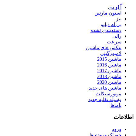
آ او دی
استون مارتین
بنز
بی ام دبلیو
دسته‌بندی نشده
رالی
سرعت
عکس های ماشین
لامبورگینی
ماشین 2015
ماشین 2016
ماشین 2017
ماشین 2018
ماشین 2020
ماشین های جدید
موتورسیکلت
وسیله نقلیه جدید
یاماها
اطلاعات
ورود
خوراک ورودی‌ها