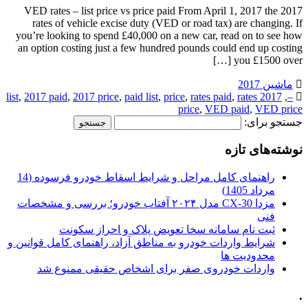
2017 VED rates – list price vs price paid From April 1, 2017 the
rates of vehicle excise duty (VED or road tax) are changing. If
you’re looking to spend £40,000 on a new car, read on to see how
an option costing just a few hundred pounds could end up costing
you £1500 over […]
ماشین 2017
,
2017 paid
,
2017 price
,
paid list
,
price
,
rates paid
,
rates
2017 list
,
–
price
,
VED paid
,
VED price
جستجو برای:
نوشته‌های تازه
راهنمای کامل مراحل و شرایط اسقاط خودرو فرسوده (14
مرداد 1405)
مزدا CX-30 مدل ۲۰۲۴ آفتاب خودرو؛ بررسی و مشخصات
فنی
ثبت نام سامانه سخا تعویض پلاک و احراز سکونت
شرایط واردات خودرو به مناطق آزاد، راهنمای کامل قوانین و
محدودیت ها
واردات خودروی صفر برای اشخاص حقیقی ممنوع شد
.