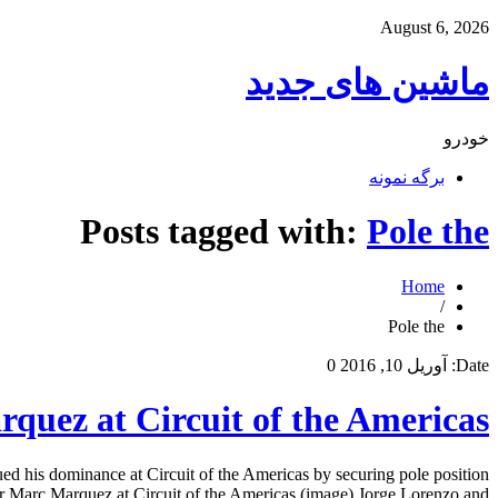
August 6, 2026
ماشین های جدید
خودرو
برگه نمونه
Posts tagged with:
Pole the
Home
/
Pole the
Date:
آوریل 10, 2016
0
rquez at Circuit of the Americas
d his dominance at Circuit of the Americas by securing pole position
r Marc Marquez at Circuit of the Americas (image) Jorge Lorenzo and […]