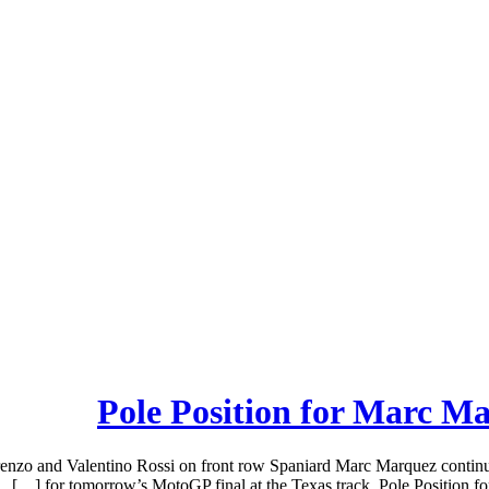
Pole Position for Marc Ma
renzo and Valentino Rossi on front row Spaniard Marc Marquez continue
for tomorrow’s MotoGP final at the Texas track. Pole Position fo