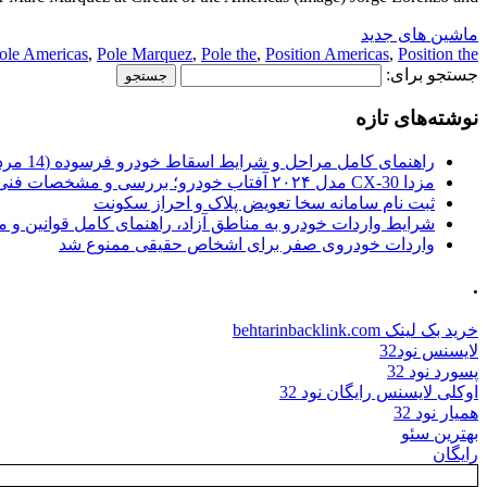
ماشین های جدید
ole Americas
,
Pole Marquez
,
Pole the
,
Position Americas
,
Position the
جستجو برای:
نوشته‌های تازه
راهنمای کامل مراحل و شرایط اسقاط خودرو فرسوده (14 مرداد 1405)
مزدا CX-30 مدل ۲۰۲۴ آفتاب خودرو؛ بررسی و مشخصات فنی
ثبت نام سامانه سخا تعویض پلاک و احراز سکونت
شرایط واردات خودرو به مناطق آزاد، راهنمای کامل قوانین و 
واردات خودروی صفر برای اشخاص حقیقی ممنوع شد
.
خرید بک لینک behtarinbacklink.com
لایسنس نود32
پسورد نود 32
اوکلی لایسنس رایگان نود 32
همیار نود 32
بهترین سئو
رایگان