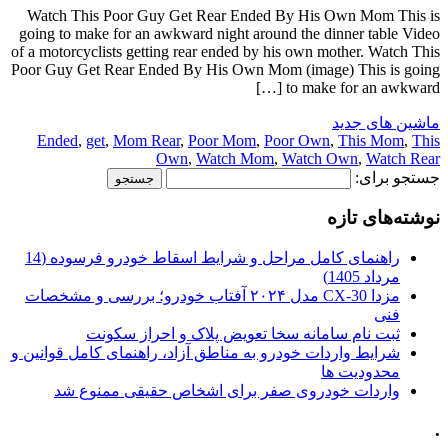
Watch This Poor Guy Get Rear Ended By His Own Mom This is
going to make for an awkward night around the dinner table Video
of a motorcyclists getting rear ended by his own mother. Watch This
Poor Guy Get Rear Ended By His Own Mom (image) This is going
to make for an awkward […]
ماشین های جدید
Ended
,
get
,
Mom Rear
,
Poor Mom
,
Poor Own
,
This Mom
,
This
Own
,
Watch Mom
,
Watch Own
,
Watch Rear
جستجو برای:
نوشته‌های تازه
راهنمای کامل مراحل و شرایط اسقاط خودرو فرسوده (14
مرداد 1405)
مزدا CX-30 مدل ۲۰۲۴ آفتاب خودرو؛ بررسی و مشخصات
فنی
ثبت نام سامانه سخا تعویض پلاک و احراز سکونت
شرایط واردات خودرو به مناطق آزاد، راهنمای کامل قوانین و
محدودیت ها
واردات خودروی صفر برای اشخاص حقیقی ممنوع شد
.