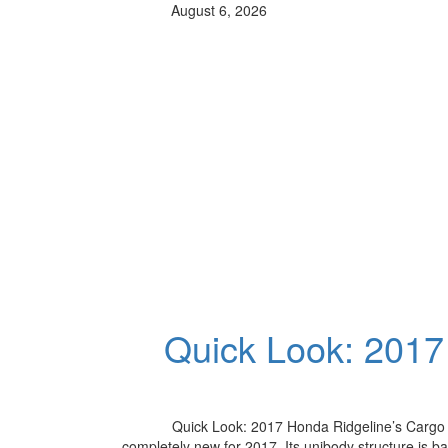
August 6, 2026
Quick Look: 2017
Quick Look: 2017 Honda Ridgeline’s Cargo 
completely new for 2017. Its unibody structure is ba