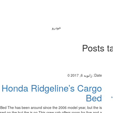
خودرو
Posts t
Date:
ژانویه 6, 2017
0
 Honda Ridgeline’s Cargo
Bed
ه
Bed The has been around since the 2006 model year, but the is
sed on the but the is no This crew cab offers room for five and a