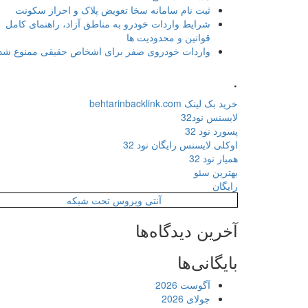
ثبت نام سامانه سخا تعویض پلاک و احراز سکونت
شرایط واردات خودرو به مناطق آزاد، راهنمای کامل
قوانین و محدودیت ها
واردات خودروی صفر برای اشخاص حقیقی ممنوع شد
.
خرید بک لینک behtarinbacklink.com
لایسنس نود32
پسورد نود 32
اوکلی لایسنس رایگان نود 32
همیار نود 32
بهترین سئو
رایگان
آنتی ویروس تحت شبکه
آخرین دیدگاه‌ها
بایگانی‌ها
آگوست 2026
جولای 2026