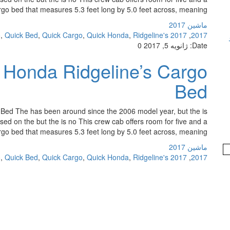
rgo bed that measures 5.3 feet long by 5.0 feet across, meaning […]
ماشین 2017
o
,
Quick Bed
,
Quick Cargo
,
Quick Honda
,
Ridgeline's
2017 Bed
,
2017
Date:
ژانویه 5, 2017
0
 Honda Ridgeline’s Cargo
Bed
Bed The has been around since the 2006 model year, but the is
sed on the but the is no This crew cab offers room for five and a
rgo bed that measures 5.3 feet long by 5.0 feet across, meaning […]
ماشین 2017
o
,
Quick Bed
,
Quick Cargo
,
Quick Honda
,
Ridgeline's
2017 Bed
,
2017