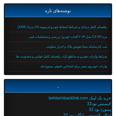
نوشته‌های تازه
راهنمای کامل مراحل و شرایط اسقاط خودرو فرسوده (14 مرداد 1405)
مزدا CX-30 مدل ۲۰۲۴ آفتاب خودرو؛ بررسی و مشخصات فنی
ثبت نام سامانه سخا تعویض پلاک و احراز سکونت
شرایط واردات خودرو به مناطق آزاد، راهنمای کامل قوانین و محدودیت ها
واردات خودروی صفر برای اشخاص حقیقی ممنوع شد
.
خرید بک لینک behtarinbacklink.com
لایسنس نود32
پسورد نود 32
اوکلی لایسنس رایگان نود 32