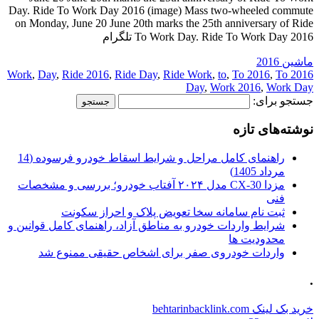
Day. Ride To Work Day 2016 (image) Mass two-wheeled commute
on Monday, June 20 June 20th marks the 25th anniversary of Ride
To Work Day. Ride To Work Day 2016 تلگرام
ماشین 2016
,
Day
,
Ride 2016
,
Ride Day
,
Ride Work
,
to
,
To 2016
,
To
2016 Work
Day
,
Work 2016
,
Work Day
جستجو برای:
نوشته‌های تازه
راهنمای کامل مراحل و شرایط اسقاط خودرو فرسوده (14
مرداد 1405)
مزدا CX-30 مدل ۲۰۲۴ آفتاب خودرو؛ بررسی و مشخصات
فنی
ثبت نام سامانه سخا تعویض پلاک و احراز سکونت
شرایط واردات خودرو به مناطق آزاد، راهنمای کامل قوانین و
محدودیت ها
واردات خودروی صفر برای اشخاص حقیقی ممنوع شد
.
خرید بک لینک behtarinbacklink.com