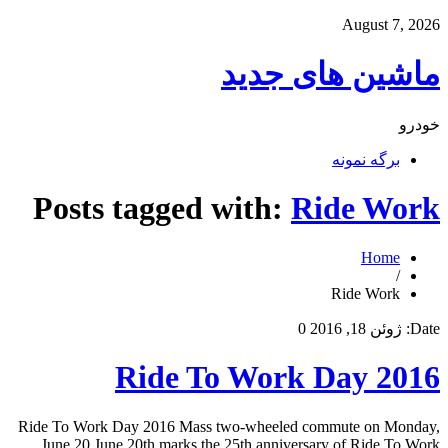
August 7, 2026
ماشین های جدید
خودرو
برگه نمونه
Posts tagged with:
Ride Work
Home
/
Ride Work
Date:
ژوئن 18, 2016
0
Ride To Work Day 2016
Ride To Work Day 2016 Mass two-wheeled commute on Monday,
June 20 June 20th marks the 25th anniversary of Ride To Work