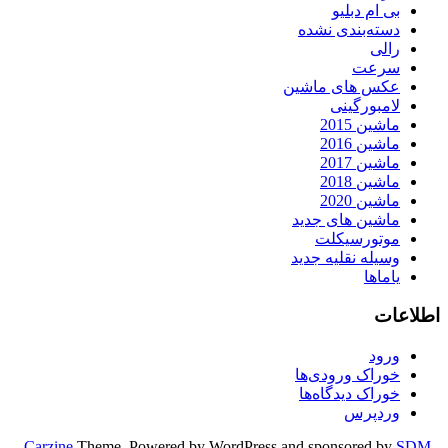
بی ام دبلیو
دسته‌بندی نشده
رالی
سرعت
عکس های ماشین
لامبورگینی
ماشین 2015
ماشین 2016
ماشین 2017
ماشین 2018
ماشین 2020
ماشین های جدید
موتورسیکلت
وسیله نقلیه جدید
یاماها
اطلاعات
ورود
خوراک ورودی‌ها
خوراک دیدگاه‌ها
وردپرس
Carzine
Theme, Powered by WordPress and sponsored by
SDM -