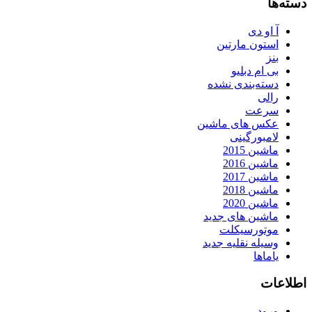
دسته‌ها
آ او دی
استون مارتین
بنز
بی ام دبلیو
دسته‌بندی نشده
رالی
سرعت
عکس های ماشین
لامبورگینی
ماشین 2015
ماشین 2016
ماشین 2017
ماشین 2018
ماشین 2020
ماشین های جدید
موتورسیکلت
وسیله نقلیه جدید
یاماها
اطلاعات
ورود