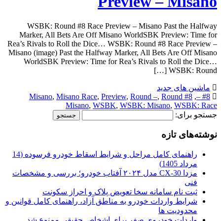
Preview – Misano
WSBK: Round #8 Race Preview – Misano Past the Halfway
Marker, All Bets Are Off Misano WorldSBK Preview: Time for
Rea’s Rivals to Roll the Dice… WSBK: Round #8 Race Preview –
Misano (image) Past the Halfway Marker, All Bets Are Off Misano
WorldSBK Preview: Time for Rea’s Rivals to Roll the Dice…
WSBK: Round […]
ماشین های جدید
,
Misano Race
,
Preview
,
Round –
,
Round
#8 Misano
,
#8 –
Misano
,
WSBK
,
WSBK: Misano
,
WSBK: Race
جستجو برای:
نوشته‌های تازه
راهنمای کامل مراحل و شرایط اسقاط خودرو فرسوده (14
مرداد 1405)
مزدا CX-30 مدل ۲۰۲۴ آفتاب خودرو؛ بررسی و مشخصات
فنی
ثبت نام سامانه سخا تعویض پلاک و احراز سکونت
شرایط واردات خودرو به مناطق آزاد، راهنمای کامل قوانین و
محدودیت ها
واردات خودروی صفر برای اشخاص حقیقی ممنوع شد