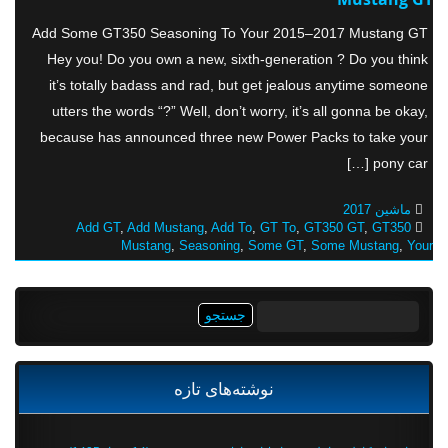
Add Some GT350 Seasoning To Your 2015–2017 Mustang GT
Hey you! Do you own a new, sixth-generation ? Do you think
it’s totally badass and rad, but get jealous anytime someone
utters the words “?” Well, don’t worry, it’s all gonna be okay,
because has announced three new Power Packs to take your
pony car […]
ماشین 2017
Add GT
,
Add Mustang
,
Add To
,
GT To
,
GT350 GT
,
GT350
Mustang
,
Seasoning
,
Some GT
,
Some Mustang
,
Your
جستجو
برای:
نوشته‌های تازه