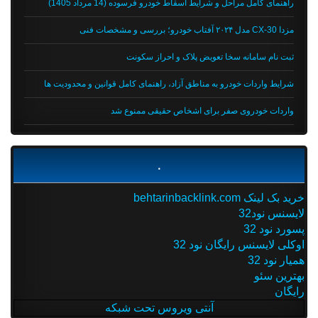
راهنمای کامل مراحل و شرایط اسقاط خودرو فرسوده (14 مرداد 1405)
مزدا CX-30 مدل ۲۰۲۴ آفتاب خودرو؛ بررسی و مشخصات فنی
ثبت نام سامانه سخا تعویض پلاک و احراز سکونت
شرایط واردات خودرو به مناطق آزاد، راهنمای کامل قوانین و محدودیت ها
واردات خودروی صفر برای اشخاص حقیقی ممنوع شد
.
خرید بک لینک behtarinbacklink.com
لایسنس نود32
پسورد نود 32
اوکلی لایسنس رایگان نود 32
همیار نود 32
بهترین سئو
رایگان
آنتی ویروس تحت شبکه