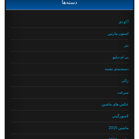
دسته‌ها
آ او دی
استون مارتین
بنز
بی ام دبلیو
دسته‌بندی نشده
رالی
سرعت
عکس های ماشین
لامبورگینی
ماشین 2015