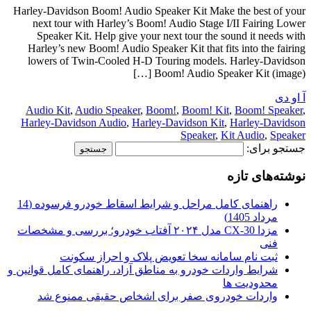
Harley-Davidson Boom! Audio Speaker Kit Make the best of your
next tour with Harley’s Boom! Audio Stage I/II Fairing Lower
Speaker Kit. Help give your next tour the sound it needs with
Harley’s new Boom! Audio Speaker Kit that fits into the fairing
lowers of Twin-Cooled H-D Touring models. Harley-Davidson
Boom! Audio Speaker Kit (image) […]
آ او دی
Audio Kit
,
Audio Speaker
,
Boom!
,
Boom! Kit
,
Boom! Speaker
,
Harley-Davidson Audio
,
Harley-Davidson Kit
,
Harley-Davidson
Speaker
,
Kit Audio
,
Speaker
جستجو برای:
نوشته‌های تازه
راهنمای کامل مراحل و شرایط اسقاط خودرو فرسوده (14
مرداد 1405)
مزدا CX-30 مدل ۲۰۲۴ آفتاب خودرو؛ بررسی و مشخصات
فنی
ثبت نام سامانه سخا تعویض پلاک و احراز سکونت
شرایط واردات خودرو به مناطق آزاد، راهنمای کامل قوانین و
محدودیت ها
واردات خودروی صفر برای اشخاص حقیقی ممنوع شد