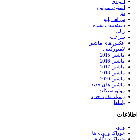
آ او دی
استون مارتین
بنز
بی ام دبلیو
دسته‌بندی نشده
رالی
سرعت
عکس های ماشین
لامبورگینی
ماشین 2015
ماشین 2016
ماشین 2017
ماشین 2018
ماشین 2020
ماشین های جدید
موتورسیکلت
وسیله نقلیه جدید
یاماها
اطلاعات
ورود
خوراک ورودی‌ها
خوراک دیدگاه‌ها