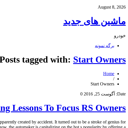
August 8, 2026
ماشین های جدید
خودرو
برگه نمونه
Posts tagged with:
Start Owners
Home
/
Start Owners
Date:
آگوست 25, 2016
0
ving Lessons To Focus RS Owners
rently created by accident. It turned out to be a stroke of genius for
w, the automaker is capitalizing on the hot s popularity by offering a […]