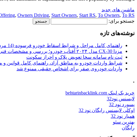
ماشین های جدید
Offering
,
Owners Driving
,
Start Owners
,
Start RS
,
To Owners
,
To RS
جستجو برای:
نوشته‌های تازه
راهنمای کامل مراحل و شرایط اسقاط خودرو فرسوده (14 مرداد 1405)
مزدا CX-30 مدل ۲۰۲۴ آفتاب خودرو؛ بررسی و مشخصات فنی
ثبت نام سامانه سخا تعویض پلاک و احراز سکونت
شرایط واردات خودرو به مناطق آزاد، راهنمای کامل قوانین و 
واردات خودروی صفر برای اشخاص حقیقی ممنوع شد
.
خرید بک لینک behtarinbacklink.com
لایسنس نود32
پسورد نود 32
اوکلی لایسنس رایگان نود 32
همیار نود 32
بهترین سئو
رایگان