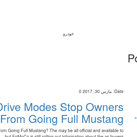
خودرو
P
Date:
مارس 30, 2017
0
 Drive Modes Stop Owners
From Going Full Mustang?
ه
om Going Full Mustang? The may be all official and available to
 — but FoMoCo is still rolling out information about the as buyers