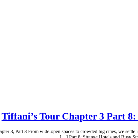
Tiffani’s Tour Chapter 3 Part 8:
pter 3, Part 8 From wide-open spaces to crowded big cities, we settle i
Part 8: Strange Hotels and Busy Str