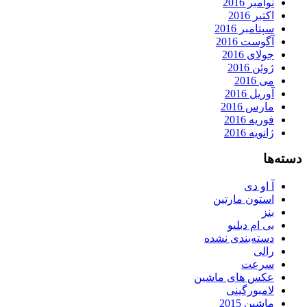
نوامبر 2016
اکتبر 2016
سپتامبر 2016
آگوست 2016
جولای 2016
ژوئن 2016
می 2016
آوریل 2016
مارس 2016
فوریه 2016
ژانویه 2016
دسته‌ها
آ او دی
استون مارتین
بنز
بی ام دبلیو
دسته‌بندی نشده
رالی
سرعت
عکس های ماشین
لامبورگینی
ماشین 2015