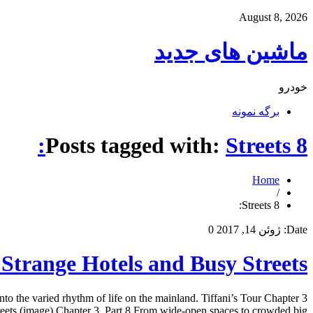
August 8, 2026
ماشین های جدید
خودرو
برگه نمونه
Posts tagged with:
Streets 8:
Home
/
Streets 8:
Date:
ژوئن 14, 2017
0
 Strange Hotels and Busy Streets
nto the varied rhythm of life on the mainland. Tiffani’s Tour Chapter 3
eets (image) Chapter 3, Part 8 From wide-open spaces to crowded big […]