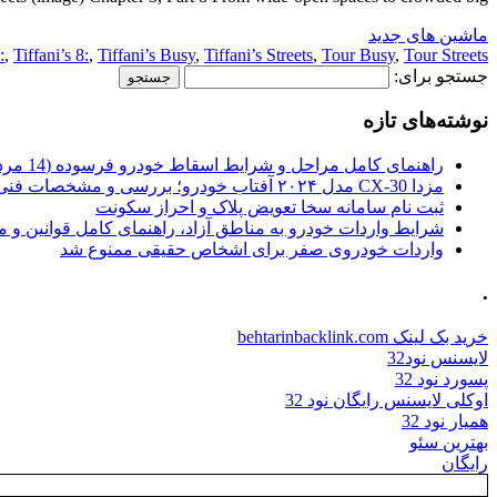
ماشین های جدید
:
,
Tiffani’s 8:
,
Tiffani’s Busy
,
Tiffani’s Streets
,
Tour Busy
,
Tour Streets
جستجو برای:
نوشته‌های تازه
راهنمای کامل مراحل و شرایط اسقاط خودرو فرسوده (14 مرداد 1405)
مزدا CX-30 مدل ۲۰۲۴ آفتاب خودرو؛ بررسی و مشخصات فنی
ثبت نام سامانه سخا تعویض پلاک و احراز سکونت
شرایط واردات خودرو به مناطق آزاد، راهنمای کامل قوانین و 
واردات خودروی صفر برای اشخاص حقیقی ممنوع شد
.
خرید بک لینک behtarinbacklink.com
لایسنس نود32
پسورد نود 32
اوکلی لایسنس رایگان نود 32
همیار نود 32
بهترین سئو
رایگان