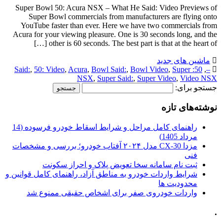
Super Bowl 50: Acura NSX – What He Said: Video Previews of
Super Bowl commercials from manufacturers are flying onto
YouTube faster than ever. Here we have two commercials from
Acura for your viewing pleasure. One is 30 seconds long, and the
other is 60 seconds. The best part is that at the heart of […]
ماشین های جدید
,
50: Video
,
Acura
,
Bowl Said:
,
Bowl Video
,
Super
50: Said:
,
–
NSX
,
Super Said:
,
Super Video
,
Video NSX
جستجو برای:
نوشته‌های تازه
راهنمای کامل مراحل و شرایط اسقاط خودرو فرسوده (14
مرداد 1405)
مزدا CX-30 مدل ۲۰۲۴ آفتاب خودرو؛ بررسی و مشخصات
فنی
ثبت نام سامانه سخا تعویض پلاک و احراز سکونت
شرایط واردات خودرو به مناطق آزاد، راهنمای کامل قوانین و
محدودیت ها
واردات خودروی صفر برای اشخاص حقیقی ممنوع شد
.