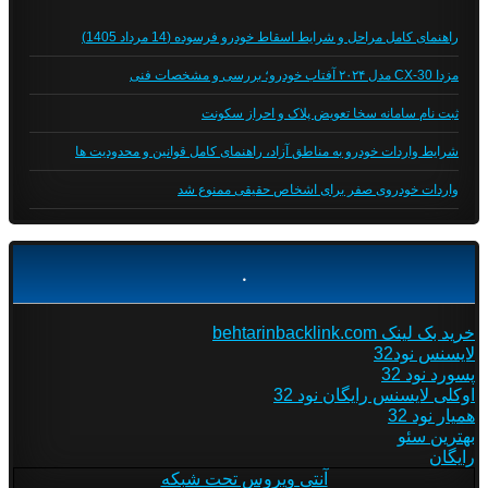
راهنمای کامل مراحل و شرایط اسقاط خودرو فرسوده (14 مرداد 1405)
مزدا CX-30 مدل ۲۰۲۴ آفتاب خودرو؛ بررسی و مشخصات فنی
ثبت نام سامانه سخا تعویض پلاک و احراز سکونت
شرایط واردات خودرو به مناطق آزاد، راهنمای کامل قوانین و محدودیت ها
واردات خودروی صفر برای اشخاص حقیقی ممنوع شد
.
خرید بک لینک behtarinbacklink.com
لایسنس نود32
پسورد نود 32
اوکلی لایسنس رایگان نود 32
همیار نود 32
بهترین سئو
رایگان
آنتی ویروس تحت شبکه