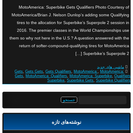
MotoAmerica: Superbike Gets Qualifiers Photo Courtesy of
MotoAmerica/Brian J. Nelson Dunlop’s adding some Qualifying
tires to the allocation for Superbike’s Superpole 2 session in
2016. The premier classes in the World Championships use
them so why not here in the U.S.? A question answered with the
return of softer-compound-qualifying tires for MotoAmerica
Superbike’s Superpole 2 […]
ماشین های جدید
Gets
,
Gets Gets
,
Gets Qualifiers
,
MotoAmerica:
,
MotoAmerica:
Gets
,
MotoAmerica: Qualifiers
,
MotoAmerica: Superbike
,
Qualifiers
Superbike
,
Superbike Gets
,
Superbike Qualifiers
جستجو
برای:
نوشته‌های تازه